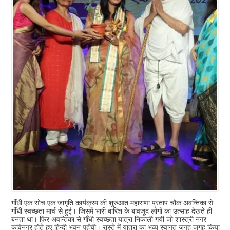
गाँधी एक सोच एक जागृति कार्यक्रम की शुरुआत महाराणा प्रताप चौक अवन्तिका से
गाँधी स्वच्छता मार्च से हुई। जिसमें भारी बारिश के बावजूद लोगों का उत्साह देखते ही
बनता था। फिर अवन्तिका से गाँधी स्वच्छता यात्रा निकाली गयी जो शास्त्री नगर
कविनगर होते हुए हिन्दी भवन पहुँची। रास्ते में यात्रा का भव्य स्वागत जगह जगह किया