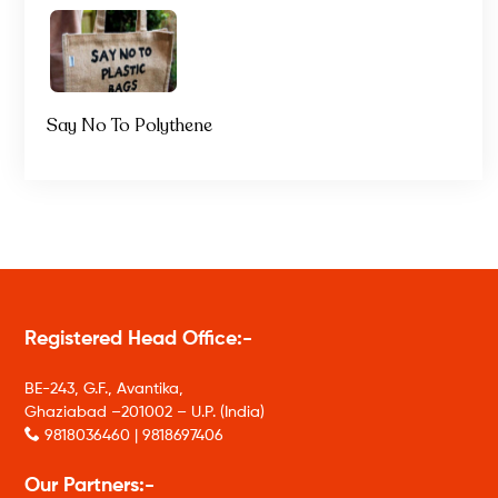
Say No To Polythene
Registered Head Office:-
BE-243, G.F., Avantika,
Ghaziabad –201002 – U.P. (India)
9818036460 | 9818697406
Our Partners:-