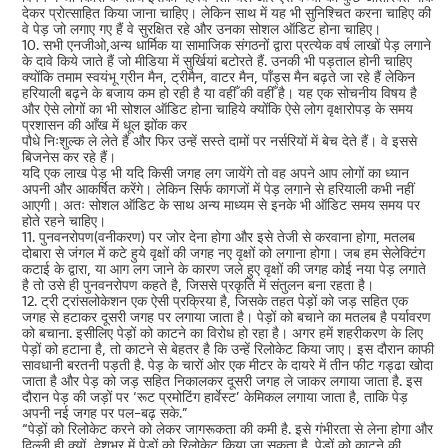
देकर प्रोत्साहित किया जाना चाहिए। लेकिन साथ में यह भी सुनिश्चित करना चाहिए की
वे पेड़ जो लगाए गए हैं वे सुरक्षित रहे और उनका सोशल ऑडिट होना चाहिए।
10. सभी एनजीओ,अन्य धार्मिक या सामाजिक संगठनों द्वारा प्रत्येक वर्ष लाखों पेड़ लगाने
के दावे किये जाते हैं जो मीडिया में सुर्खियां बटोरते हैं. उनकी भी पड़ताल होनी चाहिए
क्योंकि तमाम स्वयंभू ग्रीन मैन, ट्रीमैन, वाटर मैन, पॉंड्स मैन बढ़ते जा रहे हैं लेकिन
हरियाली बढ़ने के बजाय कम हो रही है या वहीँ की वहीँ है। यह एक सोचनीय विषय है
और ऐसे लोगों का भी सोशल ऑडिट होना चाहिये क्योंकि ऐसे लोग वृक्षारोपड़ के समय
प्रशासन की आँख में धूल झोंक कर
पौधे निःशुल्क ले लेते हैं और फिर उन्हें सस्ते दामों पर नर्सरियों में बेच देते हैं। वे इससे
बिजनेस कर रहे हैं।
यदि एक लाख पेड़ भी यदि किसी जगह लग जायेंगे तो वह अपने आप लोगों का ध्यान
अपनी और आकर्षित करेंगे। लेकिन सिर्फ कागजों में पेड़ लगाने से हरियाली कभी नहीं
आएगी। अतः सोशल ऑडिट के साथ अन्य माध्यम से इनके भी ऑडिट समय समय पर
होते रहने चाहिए।
11. पुनवनरोपण(वनीकरण) पर जोर देना होगा और इसे तेजी से करवाना होगा, मतलब
दोबारा से जंगल में कटे हुये वृक्षों की जगह नए वृक्षों को लगाना होगा। जब हम सेलेक्टिंग
कटाई के द्वारा, या आग लग जाने के कारण जले हुए वृक्षों की जगह कोई नया पेड़ लगाते
है तो उसे ही पुनवनरोपण कहते है, जिससे प्रकृति में संतुलन बना रहता है।
12. ट्री ट्रांसलोकेशन एक ऐसी प्रक्रिया है, जिसके तहत पेड़ों को जड़ सहित एक
जगह से हटाकर दूसरी जगह पर लगाया जाता है। पेड़ों को बचाने का मतलब है पर्यावरण
को बचाना. इसीलिए पेड़ों को काटने का विरोध हो रहा है। अगर हमें शहरीकरण के लिए
पेड़ों को हटाना है, तो काटने से बेहतर है कि उन्हें रिलोकेट किया जाए। इस दौरान काफी
सावधानी बरतनी पड़ती है. पेड़ के चारों ओर एक मीटर के दायरे में तीन फीट गड्ढा खोदा
जाता है और पेड़ को जड़ सहित निकालकर दूसरी जगह ले जाकर लगाया जाता है. इस
दौरान पेड़ की जड़ों पर ‘रूट प्रमोटिंग हार्वेस्ट’ केमिकल लगाया जाता है, ताकि पेड़
अपनी नई जगह पर पल-बढ़ सके.”
“पेड़ों को रिलोकेट करने को लेकर जागरूकता की कमी है. इसे गंभीरता से लेना होगा और
दिल्ली ही क्यों, देशभर में पेड़ों को रिलोकेट किया जा सकता है. पेड़ों को काटने की