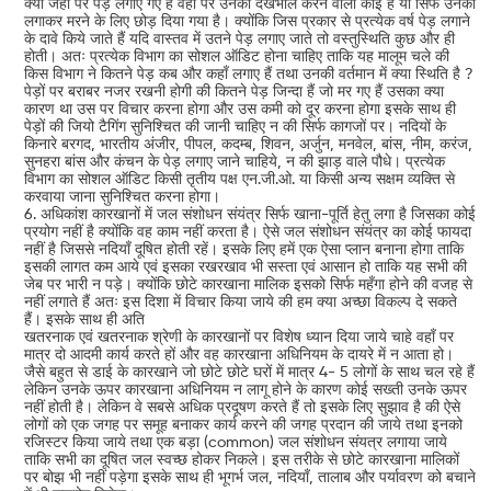
क्या जहाँ पर पेड़ लगाए गए हैं वहां पर उनकी देखभाल करने वाला कोई है या सिर्फ उनको
लगाकर मरने के लिए छोड़ दिया गया है। क्योंकि जिस प्रकार से प्रत्येक वर्ष पेड़ लगाने
के दावे किये जाते हैं यदि वास्तव में उतने पेड़ लगाए जाते तो वस्तुस्थिति कुछ और ही
होती। अतः प्रत्येक विभाग का सोशल ऑडिट होना चाहिए ताकि यह मालूम चले की
किस विभाग ने कितने पेड़ कब और कहाँ लगाए हैं तथा उनकी वर्तमान में क्या स्थिति है ?
पेड़ों पर बराबर नजर रखनी होगी की कितने पेड़ जिन्दा हैं जो मर गए हैं उसका क्या
कारण था उस पर विचार करना होगा और उस कमी को दूर करना होगा इसके साथ ही
पेड़ों की जियो टैगिंग सुनिश्चित की जानी चाहिए न की सिर्फ कागजों पर। नदियों के
किनारे बरगद, भारतीय अंजीर, पीपल, कदम्ब, शिवन, अर्जुन, मनवेल, बांस, नीम, करंज,
सुनहरा बांस और कंचन के पेड़ लगाए जाने चाहिये, न की झाड़ वाले पौधे। प्रत्येक
विभाग का सोशल ऑडिट किसी तृतीय पक्ष एन.जी.ओ. या किसी अन्य सक्षम व्यक्ति से
करवाया जाना सुनिश्चित करना होगा।
6. अधिकांश कारखानों में जल संशोधन संयंत्र सिर्फ खाना-पूर्ति हेतु लगा है जिसका कोई
प्रयोग नहीं है क्योंकि वह काम नहीं करता है। ऐसे जल संशोधन संयंत्र का कोई फायदा
नहीं है जिससे नदियाँ दूषित होती रहें। इसके लिए हमें एक ऐसा प्लान बनाना होगा ताकि
इसकी लागत कम आये एवं इसका रखरखाव भी सस्ता एवं आसान हो ताकि यह सभी की
जेब पर भारी न पड़े। क्योंकि छोटे कारखाना मालिक इसको सिर्फ महँगा होने की वजह से
नहीं लगाते हैं अतः इस दिशा में विचार किया जाये की हम क्या अच्छा विकल्प दे सकते
हैं। इसके साथ ही अति
खतरनाक एवं खतरनाक श्रेणी के कारखानों पर विशेष ध्यान दिया जाये चाहे वहाँ पर
मात्र दो आदमी कार्य करते हों और वह कारखाना अधिनियम के दायरे में न आता हो।
जैसे बहुत से डाई के कारखाने जो छोटे छोटे घरों में मात्र 4- 5 लोगों के साथ चल रहे हैं
लेकिन उनके ऊपर कारखाना अधिनियम न लागू होने के कारण कोई सख्ती उनके ऊपर
नहीं होती है। लेकिन वे सबसे अधिक प्रदूषण करते हैं तो इसके लिए सुझाव है की ऐसे
लोगों को एक जगह पर समूह बनाकर कार्य करने की जगह प्रदान की जाये तथा इनको
रजिस्टर किया जाये तथा एक बड़ा (common) जल संशोधन संयत्र लगाया जाये
ताकि सभी का दूषित जल स्वच्छ होकर निकले। इस तरीके से छोटे कारखाना मालिकों
पर बोझ भी नहीं पड़ेगा इसके साथ ही भूगर्भ जल, नदियाँ, तालाब और पर्यावरण को बचाने