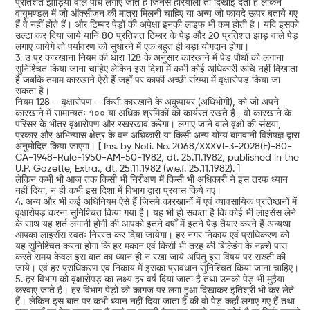
प्रतिशत झाड़ियों वाले पौधे लगाए जाते हैं जिनसे हरियाली तो दिखाई देती है लेकिन
वायुमण्डल में जो ऑक्सीजन की मात्रा मिलनी चाहिए या अन्य जो फायदे ऊपर बताये गए
हैं वे नहीं होते हैं। और टिम्बर पेड़ों की अपेक्षा इनकी लाइफ भी कम होती है। यदि इसको
उल्टा कर दिया जाये यानि 80 प्रतिशत टिम्बर के पेड़ और 20 प्रतिशत झाड़ वाले पेड़
लगाए जायेगे तो पर्यावरण को सुधारने में एक बहुत ही बड़ा योगदान होगा।
3. उ प्र कारखाना नियम की धारा 128 के अनुसार कारखाने में पेड़ पौधों को लगाना
सुनिश्चित किया जाना चाहिए लेकिन इस दिशा में कभी कोई अधिकारी रूचि नहीं दिखाता
है जबकि तमाम कारखाने ऐसे हैं जहाँ पर काफी अच्छी संख्या में वृक्षारोपड़ किया जा
सकता है।
नियम 128 – वृक्षारोपण – किसी कारखाने के अकुपायर (अधिभोगी), को जो अपने
कारखाने में सामान्यतः १०० या अधिक श्रमिकों को कार्यरत रखते हैं , वो कारखाने के
परिसर के भीतर वृक्षारोपण और रखरखाव करेगा। लगाए जाने वाले वृक्षों की संख्या,
प्रकार और अभिन्यास क्षेत्र के वन अधिकारी या किसी अन्य योग्य बागवानी विशेषज्ञ द्वारा
अनुमोदित किया जाएगा। [ Ins. by Noti. No. 2068/XXXVI-3-2028(F)-80-
CA-1948-Rule-1950-AM-50-1982, dt. 25.11.1982, published in the
U.P. Gazette, Extra., dt. 25.11.1982 (w.e.f. 25.11.1982). ]
लेकिन कभी भी आज तक किसी भी निरीक्षण में किसी भी अधिकारी ने इस तरफ ध्यान
नहीं दिया, न ही कभी इस दिशा में विभाग द्वारा प्रयास किये गए।
4. अन्य और भी कई अधिनियम ऐसे हैं जिसमे कारखानों में एवं व्यावसायिक प्रतिष्ठानों में
वृक्षारोपड़ करना सुनिश्चित किया गया है। यह भी हो सकता है कि कोई भी लाइसेंस लेने
के साथ यह शर्त लगानी होगी की आपको इतने वर्षों में इतने पेड़ तैयार करने हैं अन्यथा
आपका लाइसेंस स्वतः निरस्त कर दिया जायेगा। हर नगर निकाय एवं प्राधिकरण को
यह सुनिश्चित करना होगा कि हर मकान एवं किसी भी तरह की बिल्डिंग के नक़्शे पास
करते समय केवल इस बात का ध्यान ही न रखा जाये अपितु इस विषय पर सख्ती की
जाये। एवं हर प्राधिकरण एवं निकाय में इसका प्रावधान सुनिश्चित किया जाना चाहिए।
5. हर विभाग को वृक्षारोपड़ का लक्ष्य हर वर्ष दिया जाता है तथा उनको पेड़ भी मुहैया
करवाए जाते हैं। हर विभाग पेड़ों को कागज पर लगा हुआ दिखाकर इतिश्री भी कर लेते
हैं। लेकिन इस बात पर कभी ध्यान नहीं दिया जाता है की वो पेड़ कहाँ लगाए गए हैं तथा