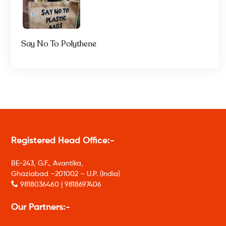
Say No To Polythene
Registered Head Office:-
BE-243, G.F., Avantika,
Ghaziabad –201002 – U.P. (India)
9818036460 | 9818697406
Our Partners:-